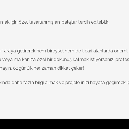
ak için özel tasarlanmış ambalajlar tercih edilebilir.
 bir araya getirerek hem bireysel hem de ticari alanlarda önemli 
a veya markanıza özel bir dokunuş katmak istiyorsanız, profe
utmayın, özgünlük her zaman dikkat çeker!
nda daha fazla bilgi almak ve projelerinizi hayata geçirmek i