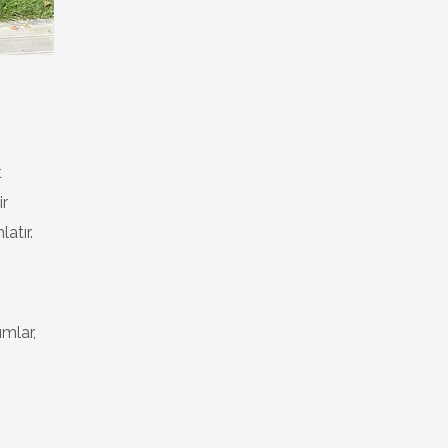
t
ir
atır.
ımlar,