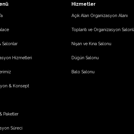
Menü
Hizmetler
fa
Açık Alan Organizasyon Alanı
alace
Toplantı ve Organizasyon Salonl
 Salonlar
Nişan ve Kına Salonu
asyon Hizmetleri
Düğün Salonu
erimiz
Balo Salonu
yon & Konsept
 & Paketler
syon Süreci